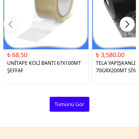
₺ 68.50
₺ 3,580.00
UNİTAPE KOLİ BANTI 67X100MT
TELA YAPIŞKANLI 
ŞEFFAF
70GRX200MT SİYA
Tümünü Gör