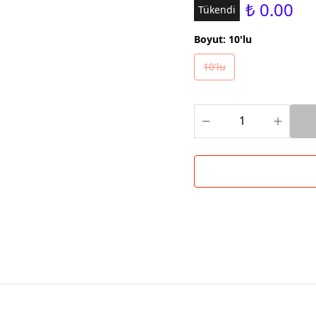
₺ 0.00
Tükendi
Boyut
:
10'lu
10'lu