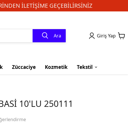
INDEN ILETIŞIME GEÇEBILIRSINIZ
Ara
Giriş Yap
k
Züccaciye
Kozmetik
Tekstil
ASİ 10'LU 250111
ğerlendirme