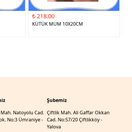
₺ 218.00
₺ 
KÜTÜK MUM 10X20CM
ST
YE
iz
Şubemiz
r Mah. Natoyolu Cad.
Çiftlik Mah. Ali Gaffar Okkan
k. No:3 Ümraniye -
Cad. No:57/20 Çiftlikköy -
Yalova