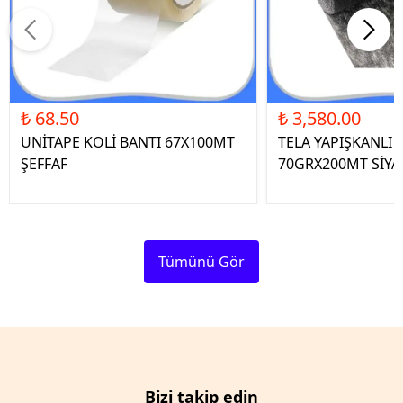
₺ 68.50
₺ 3,580.00
UNİTAPE KOLİ BANTI 67X100MT
TELA YAPIŞKANLI 
ŞEFFAF
70GRX200MT SİYA
Tümünü Gör
Bizi takip edin