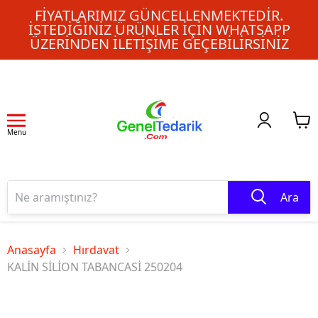
FIYATLARIMIZ GÜNCELLENMEKTEDIR.
İSTEDIĞINIZ ÜRÜNLER IÇIN WHATSAPP
ÜZERINDEN ILETIŞIME GEÇEBILIRSINIZ
Menu
Ara
Anasayfa
Hırdavat
KALİN SİLİON TABANCASİ 250204