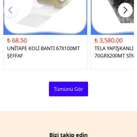
₺ 68.50
₺ 3,580.00
UNİTAPE KOLİ BANTI 67X100MT
TELA YAPIŞKANLI 
ŞEFFAF
70GRX200MT SİYA
Tümünü Gör
Bizi takip edin