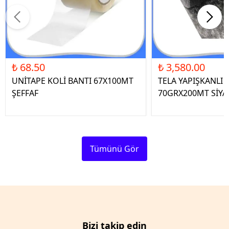
₺ 68.50
₺ 3,580.00
UNİTAPE KOLİ BANTI 67X100MT
TELA YAPIŞKANLI 
ŞEFFAF
70GRX200MT SİYA
Tümünü Gör
Bizi takip edin