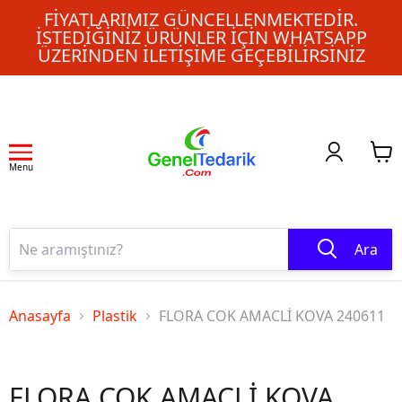
FIYATLARIMIZ GÜNCELLENMEKTEDIR.
İSTEDIĞINIZ ÜRÜNLER IÇIN WHATSAPP
ÜZERINDEN ILETIŞIME GEÇEBILIRSINIZ
Menu
Ara
Anasayfa
Plastik
FLORA COK AMACLİ KOVA 240611
FLORA COK AMACLİ KOVA