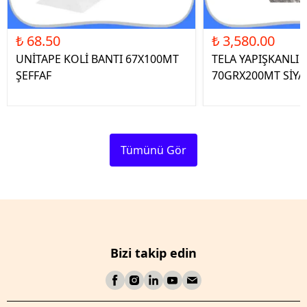
₺ 68.50
₺ 3,580.00
UNİTAPE KOLİ BANTI 67X100MT
TELA YAPIŞKANLI 
ŞEFFAF
70GRX200MT SİYA
Tümünü Gör
Bizi takip edin