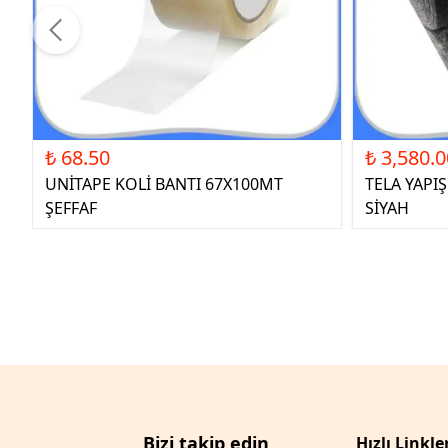
₺ 68.50
₺ 3,580.0
UNİTAPE KOLİ BANTI 67X100MT
TELA YAPI
ŞEFFAF
SİYAH
Bizi takip edin
Hızlı Linkle