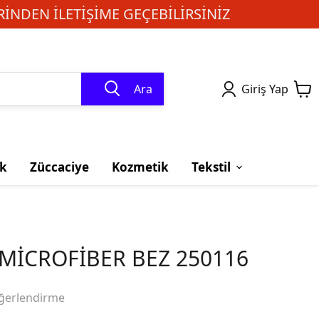
INDEN ILETIŞIME GEÇEBILIRSINIZ
Ara
Giriş Yap
k
Züccaciye
Kozmetik
Tekstil
 MİCROFİBER BEZ 250116
ğerlendirme