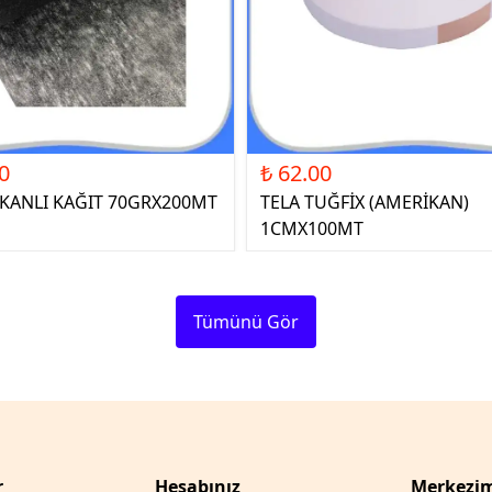
0
₺ 62.00
ŞKANLI KAĞIT 70GRX200MT
TELA TUĞFİX (AMERİKAN)
1CMX100MT
Tümünü Gör
r
Hesabınız
Merkezim