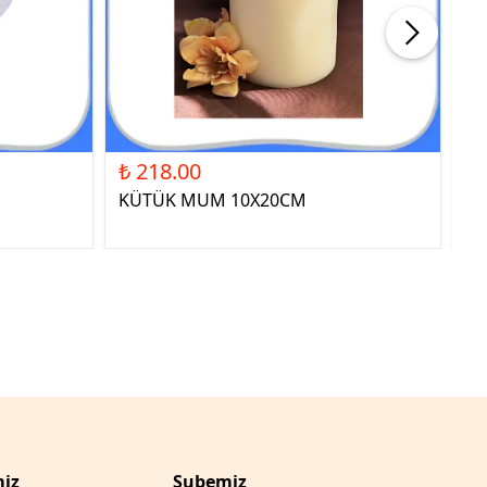
₺ 218.00
₺ 
KÜTÜK MUM 10X20CM
ST
YE
iz
Şubemiz