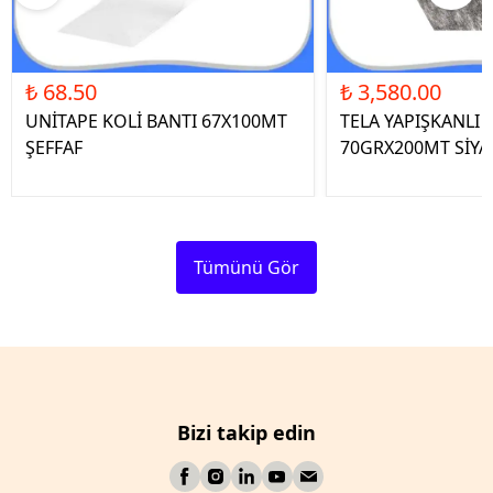
₺ 68.50
₺ 3,580.00
UNİTAPE KOLİ BANTI 67X100MT
TELA YAPIŞKANLI 
ŞEFFAF
70GRX200MT SİYA
Tümünü Gör
Bizi takip edin