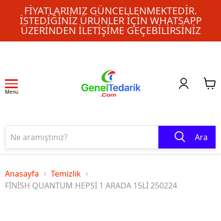
FIYATLARIMIZ GÜNCELLENMEKTEDIR.
İSTEDIĞINIZ ÜRÜNLER IÇIN WHATSAPP
ÜZERINDEN ILETIŞIME GEÇEBILIRSINIZ
Menu
Ara
Anasayfa
Temizlik
FİNİSH QUANTUM HEPSİ 1 ARADA 15Lİ 250224