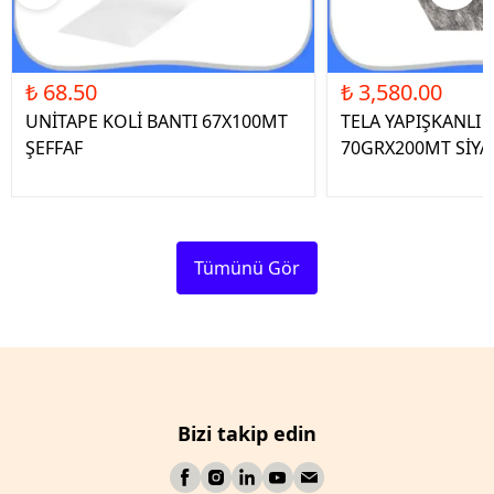
₺ 68.50
₺ 3,580.00
UNİTAPE KOLİ BANTI 67X100MT
TELA YAPIŞKANLI 
ŞEFFAF
70GRX200MT SİYA
Tümünü Gör
Bizi takip edin