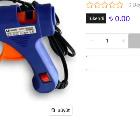
0 De
₺ 0.00
Tükendi
Büyüt