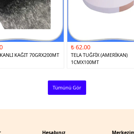
0
₺ 62.00
ŞKANLI KAĞIT 70GRX200MT
TELA TUĞFİX (AMERİKAN)
1CMX100MT
Tümünü Gör
r
Hesabınız
Merkezim