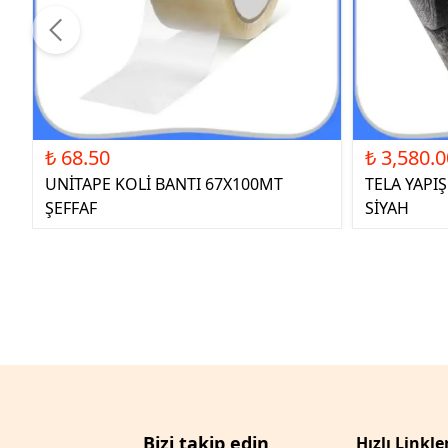
₺ 68.50
₺ 3,580.0
UNİTAPE KOLİ BANTI 67X100MT
TELA YAPI
ŞEFFAF
SİYAH
Bizi takip edin
Hızlı Linkle