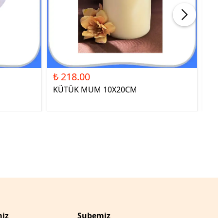
₺ 218.00
₺ 
KÜTÜK MUM 10X20CM
ST
YE
iz
Şubemiz