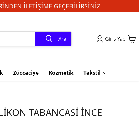
INDEN ILETIŞIME GEÇEBILIRSINIZ
Ara
Giriş Yap
k
Züccaciye
Kozmetik
Tekstil
LİKON TABANCASİ İNCE