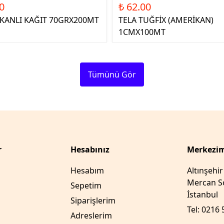
0
₺ 62.00
ŞKANLI KAĞIT 70GRX200MT
TELA TUĞFİX (AMERİKAN)
1CMX100MT
Tümünü Gör
r
Hesabınız
Merkezim
Hesabım
Altınşehi
Mercan So
Sepetim
İstanbul
Siparişlerim
Tel: 0216 
Adreslerim