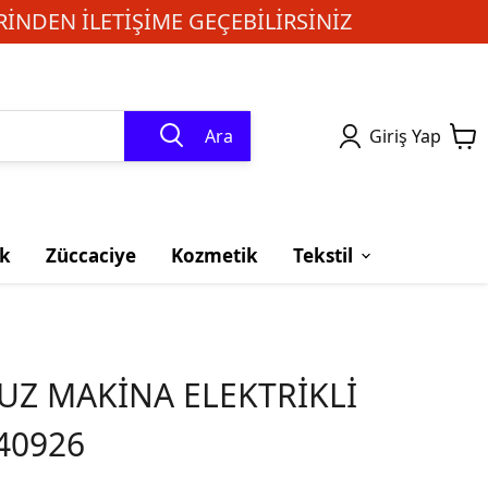
INDEN ILETIŞIME GEÇEBILIRSINIZ
Ara
Giriş Yap
k
Züccaciye
Kozmetik
Tekstil
Z MAKİNA ELEKTRİKLİ
40926