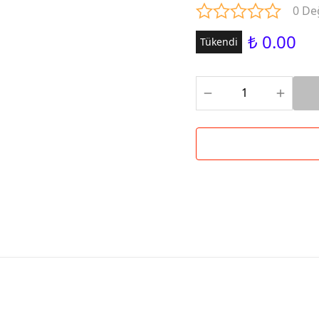
0 De
₺ 0.00
Tükendi