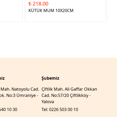
₺ 218.00
₺ 
KÜTÜK MUM 10X20CM
ST
YE
iz
Şubemiz
r Mah. Natoyolu Cad.
Çiftlik Mah. Ali Gaffar Okkan
k. No:3 Ümraniye -
Cad. No:57/20 Çiftlikköy -
Yalova
540 10 30
Tel: 0226 503 00 10