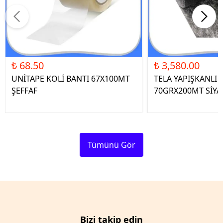
₺ 68.50
₺ 3,580.00
UNİTAPE KOLİ BANTI 67X100MT
TELA YAPIŞKANLI 
ŞEFFAF
70GRX200MT SİYA
Tümünü Gör
Bizi takip edin