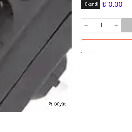
₺ 0.00
Tükendi
Büyüt