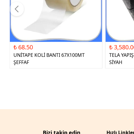
₺ 68.50
₺ 3,580.0
UNİTAPE KOLİ BANTI 67X100MT
TELA YAPI
ŞEFFAF
SİYAH
Bizi takip edin
Hızlı Linkle