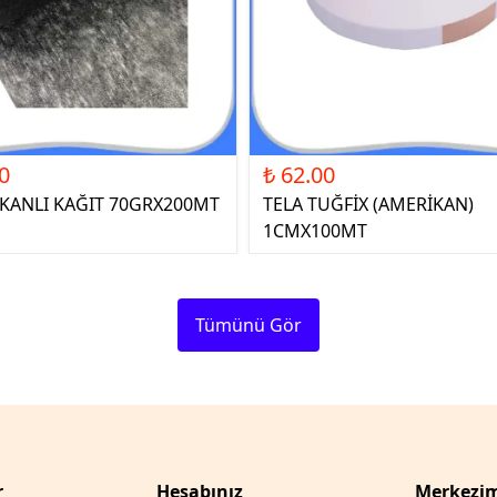
0
₺ 62.00
ŞKANLI KAĞIT 70GRX200MT
TELA TUĞFİX (AMERİKAN)
1CMX100MT
Tümünü Gör
r
Hesabınız
Merkezim