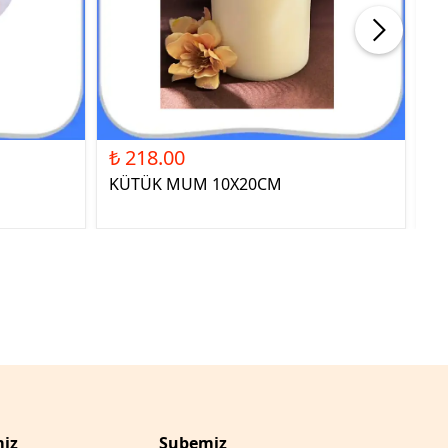
₺ 218.00
₺ 
KÜTÜK MUM 10X20CM
ST
YE
iz
Şubemiz