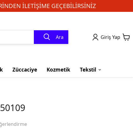
INDEN ILETIŞIME GEÇEBILIRSINIZ
Ara
Giriş Yap
k
Züccaciye
Kozmetik
Tekstil
250109
ğerlendirme