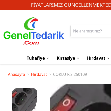
FIYATLARIMIZ GÜNCELLENMEKTEDI
Tuhafiye
Kırtasiye
Hırdavat
Anasayfa
Hırdavat
COKLU FİS 250109