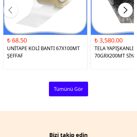
₺ 68.50
₺ 3,580.00
UNİTAPE KOLİ BANTI 67X100MT
TELA YAPIŞKANLI 
ŞEFFAF
70GRX200MT SİYA
Tümünü Gör
Bizi takip edin