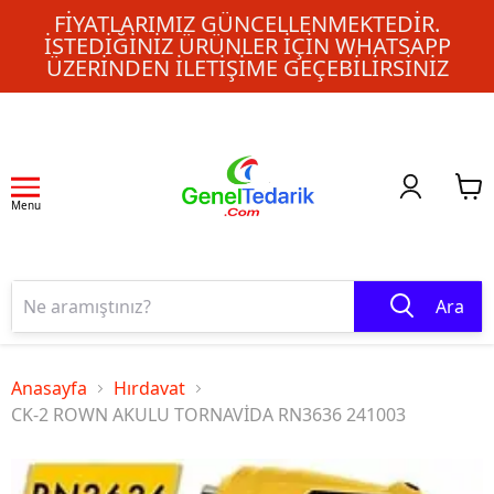
FIYATLARIMIZ GÜNCELLENMEKTEDIR.
İSTEDIĞINIZ ÜRÜNLER IÇIN WHATSAPP
ÜZERINDEN ILETIŞIME GEÇEBILIRSINIZ
Menu
Ara
Anasayfa
Hırdavat
CK-2 ROWN AKULU TORNAVİDA RN3636 241003