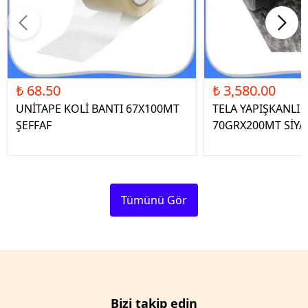
₺ 68.50
₺ 3,580.00
UNİTAPE KOLİ BANTI 67X100MT
TELA YAPIŞKANLI 
ŞEFFAF
70GRX200MT SİYA
Tümünü Gör
Bizi takip edin