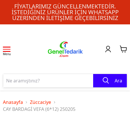
FIYATLARIMIZ GÜNCELLENMEKTEDIR.
İSTEDIĞINIZ ÜRÜNLER IÇIN WHATSAPP
ÜZERINDEN ILETIŞIME GEÇEBILIRSINIZ
Menu
Ara
Anasayfa
Züccaciye
CAY BARDAGİ VEFA (6*12) 250205