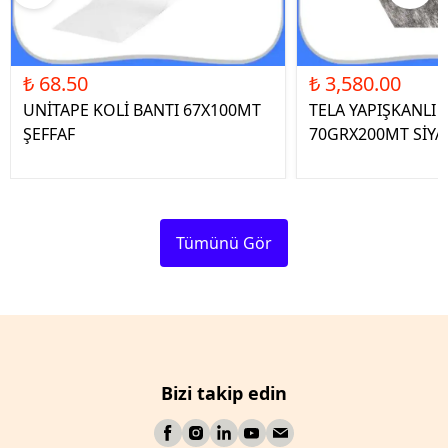
₺ 68.50
₺ 3,580.00
UNİTAPE KOLİ BANTI 67X100MT
TELA YAPIŞKANLI 
ŞEFFAF
70GRX200MT SİYA
Tümünü Gör
Bizi takip edin