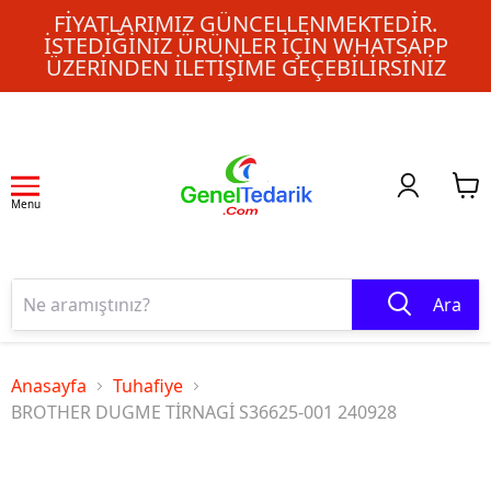
FIYATLARIMIZ GÜNCELLENMEKTEDIR.
İSTEDIĞINIZ ÜRÜNLER IÇIN WHATSAPP
ÜZERINDEN ILETIŞIME GEÇEBILIRSINIZ
Menu
Ara
Anasayfa
Tuhafiye
BROTHER DUGME TİRNAGİ S36625-001 240928