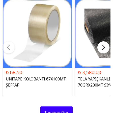
₺ 68.50
₺ 3,580.00
UNİTAPE KOLİ BANTI 67X100MT
TELA YAPIŞKANLI 
ŞEFFAF
70GRX200MT SİYA
Tümünü Gör