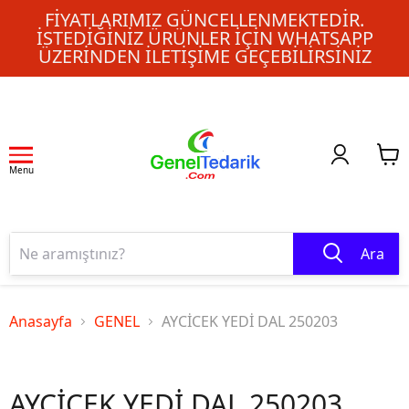
FIYATLARIMIZ GÜNCELLENMEKTEDIR.
İSTEDIĞINIZ ÜRÜNLER IÇIN WHATSAPP
ÜZERINDEN ILETIŞIME GEÇEBILIRSINIZ
Menu
Ara
Anasayfa
GENEL
AYCİCEK YEDİ DAL 250203
AYCİCEK YEDİ DAL 250203