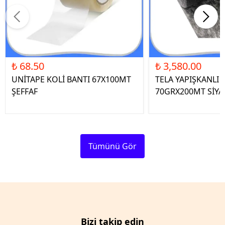
₺ 68.50
₺ 3,580.00
UNİTAPE KOLİ BANTI 67X100MT
TELA YAPIŞKANLI 
ŞEFFAF
70GRX200MT SİYA
Tümünü Gör
Bizi takip edin