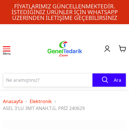
FIYATLARIMIZ GÜNCELLENMEKTEDIR.
İSTEDIĞINIZ ÜRÜNLER IÇIN WHATSAPP
ÜZERINDEN ILETIŞIME GEÇEBILIRSINIZ
Menu
Ara
Anasayfa
Elektronik
ASEL 3'LU 3MT ANAH.T.G. PRİZ 240629