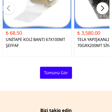
₺ 68.50
₺ 3,580.00
UNİTAPE KOLİ BANTI 67X100MT
TELA YAPIŞKANLI 
ŞEFFAF
70GRX200MT SİYA
Tümünü Gör
Bizi takip edin