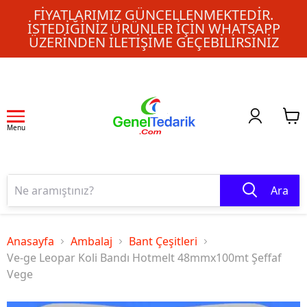
FIYATLARIMIZ GÜNCELLENMEKTEDIR.
İSTEDIĞINIZ ÜRÜNLER IÇIN WHATSAPP
ÜZERINDEN ILETIŞIME GEÇEBILIRSINIZ
Menu
Ara
Anasayfa
Ambalaj
Bant Çeşitleri
Ve-ge Leopar Koli Bandı Hotmelt 48mmx100mt Şeffaf
Vege