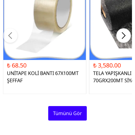
₺ 68.50
₺ 3,580.00
UNİTAPE KOLİ BANTI 67X100MT
TELA YAPIŞKANLI 
ŞEFFAF
70GRX200MT SİYA
Tümünü Gör