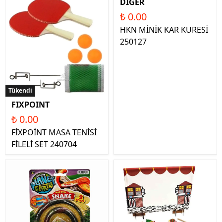
DİĞER
₺ 0.00
HKN MİNİK KAR KURESİ
250127
Tükendi
FIXPOINT
₺ 0.00
FİXPOİNT MASA TENİSİ
FİLELİ SET 240704