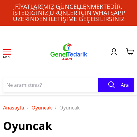
FIYATLARIMIZ GÜNCELLENMEKTEDIR.
İSTEDIĞINIZ ÜRÜNLER IÇIN WHATSAPP
ÜZERINDEN ILETIŞIME GEÇEBILIRSINIZ
Menu
Ara
Anasayfa
Oyuncak
Oyuncak
Oyuncak