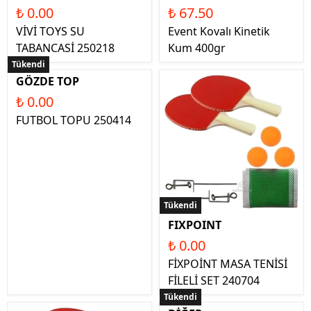
₺ 0.00
₺ 67.50
VİVİ TOYS SU
Event Kovalı Kinetik
TABANCASİ 250218
Kum 400gr
Tükendi
GÖZDE TOP
₺ 0.00
FUTBOL TOPU 250414
Tükendi
FIXPOINT
₺ 0.00
FİXPOİNT MASA TENİSİ
FİLELİ SET 240704
Tükendi