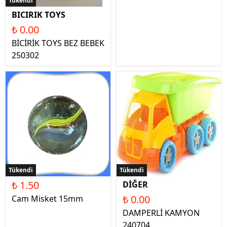
Tükendi
BICIRIK TOYS
₺ 0.00
BİCİRİK TOYS BEZ BEBEK
250302
Tükendi
Tükendi
₺ 1.50
DİĞER
₺ 0.00
Cam Misket 15mm
DAMPERLİ KAMYON
240704