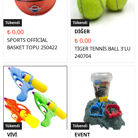
Tükendi
Tükendi
₺ 0.00
DİĞER
₺ 0.00
SPORTS OFFİCİAL
BASKET TOPU 250422
TİGER TENNİS BALL 3'LU
240704
Tükendi
Tükendi
VİVİ
EVENT