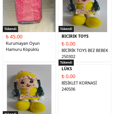
Tükendi
Tükendi
₺ 45.00
BICIRIK TOYS
₺ 0.00
Kurumayan Oyun
Hamuru Köpüklü
BİCİRİK TOYS BEZ BEBEK
250302
Tükendi
LÜKS
₺ 0.00
BİSİKLET KORNASİ
240506