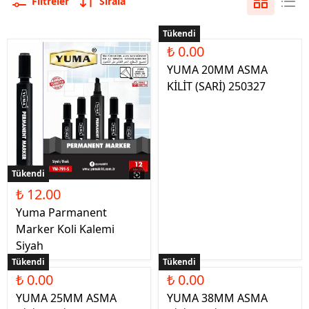
Filtreler
Sırala
Tükendi
₺ 0.00
YUMA 20MM ASMA
KİLİT (SARİ) 250327
Tükendi
₺ 12.00
Yuma Parmanent
Marker Koli Kalemi
Siyah
Tükendi
Tükendi
₺ 0.00
₺ 0.00
YUMA 25MM ASMA
YUMA 38MM ASMA