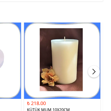
₺ 218.00
₺ 
KÜTÜK MUM 10X20CM
ST