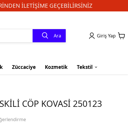
INDEN ILETIŞIME GEÇEBILIRSINIZ
Ara
Giriş Yap
k
Züccaciye
Kozmetik
Tekstil
SKİLİ CÖP KOVASİ 250123
ğerlendirme