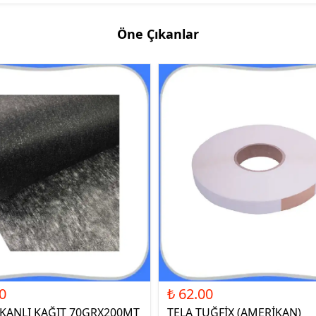
Öne Çıkanlar
0
₺ 62.00
ŞKANLI KAĞIT 70GRX200MT
TELA TUĞFİX (AMERİKAN)