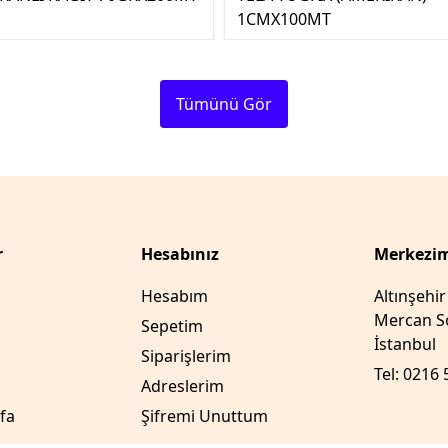
1CMX100MT
Tümünü Gör
r
Hesabınız
Merkezim
Hesabım
Altınşehi
Mercan So
Sepetim
İstanbul
Siparişlerim
Tel: 0216 
Adreslerim
fa
Şifremi Unuttum