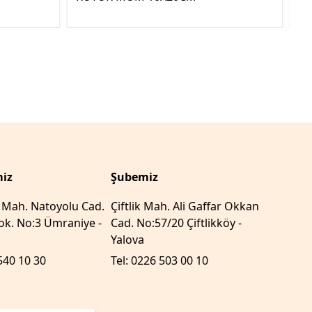
YE
iz
Şubemiz
r Mah. Natoyolu Cad.
Çiftlik Mah. Ali Gaffar Okkan
k. No:3 Ümraniye -
Cad. No:57/20 Çiftlikköy -
Yalova
540 10 30
Tel: 0226 503 00 10