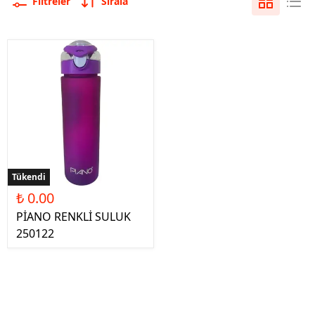
Filtreler
Sırala
Tükendi
₺ 0.00
PİANO RENKLİ SULUK
250122