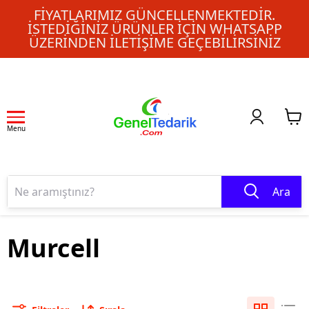
FIYATLARIMIZ GÜNCELLENMEKTEDIR.
İSTEDIĞINIZ ÜRÜNLER IÇIN WHATSAPP
ÜZERINDEN ILETIŞIME GEÇEBILIRSINIZ
Menu
Ara
Murcell