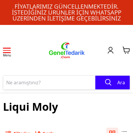
FIYATLARIMIZ GÜNCELLENMEKTEDIR.
İSTEDIĞINIZ ÜRÜNLER IÇIN WHATSAPP
ÜZERINDEN ILETIŞIME GEÇEBILIRSINIZ
Menu
Ara
Liqui Moly