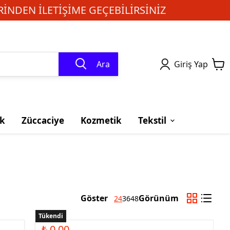
INDEN ILETIŞIME GEÇEBILIRSINIZ
Ara
Giriş Yap
k
Züccaciye
Kozmetik
Tekstil
Göster
Görünüm
24
36
48
Tükendi
₺ 0.00