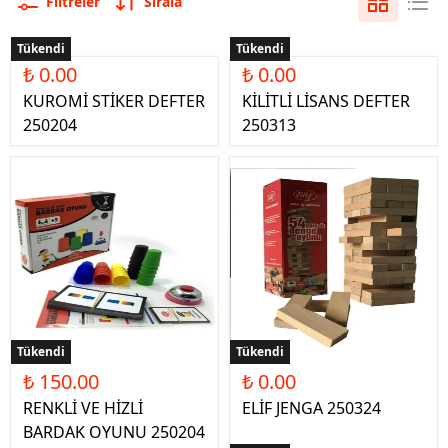
Filtreler
Sırala
Tükendi
Tükendi
₺ 0.00
₺ 0.00
KUROMİ STİKER DEFTER
KİLİTLİ LİSANS DEFTER
250204
250313
Tükendi
Tükendi
₺ 150.00
₺ 0.00
RENKLİ VE HİZLİ
ELİF JENGA 250324
BARDAK OYUNU 250204