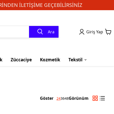
INDEN ILETIŞIME GEÇEBILIRSINIZ
Ara
Giriş Yap
k
Züccaciye
Kozmetik
Tekstil
Göster
Görünüm
24
36
48